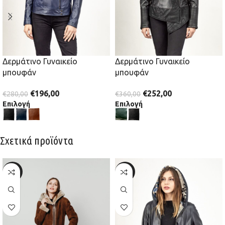
Δερμάτινο Γυναικείο
Δερμάτινο Γυναικείο
μπουφάν
μπουφάν
€
196,00
€
252,00
€
280,00
€
360,00
Επιλογή
Επιλογή
Σχετικά προϊόντα
-20%
-30%