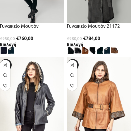
Γυναικείο Μουτόν
Γυναικείο Μουτόν 21172
€
760,00
€
784,00
€
950,00
€
980,00
Επιλογή
Επιλογή
-30%
-30%