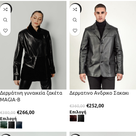
-30%
-30%
Δερματινο Ανδρικο Σακακι
Δερμάτινη γυναικεία ζακέτα
MAGIA-B
€
252,00
€
360,00
Επιλογή
€
266,00
€
380,00
Επιλογή