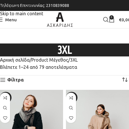
Τηλέφωνο Επικοινωνίας: 2310839088
Skip to navigation
Skip to main content
0
Menu
€
0,0
3XL
Αρχική σελίδα
Product Μέγεθος
3XL
Βλέπετε 1–24 από 79 αποτελέσματα
Φίλτρα
-20%
-20%