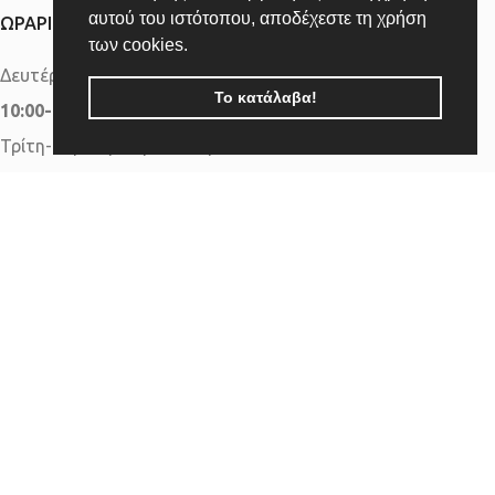
αυτού του ιστότοπου, αποδέχεστε τη χρήση
ΩΡΑΡΙΟ ΛΕΙΤΟΥΡΓΙΑΣ
των cookies.
Δευτέρα-Τετάρτη-Σάββατο:
Το κατάλαβα!
10:00-15:00
Τρίτη-Πέμπτη-Παρασκευή:
10:00-15.00 &
17.00-20.00
Κυριακή:
Κλειστά
ΧΡΗΣΙΜΕΣ ΠΛΗΡΟΦΟΡΙΕΣ
Επικοινωνία
Όροι Χρήσης
Τρόποι Πληρωμής & Αποστολής
Πολιτική Απορρήτου