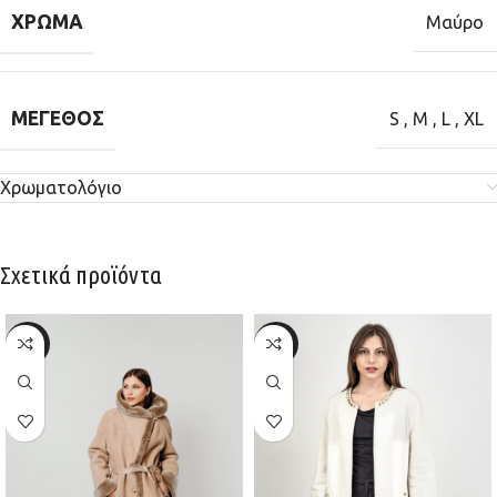
ΧΡΏΜΑ
Μαύρο
ΜΈΓΕΘΟΣ
S
,
M
,
L
,
XL
Χρωματολόγιο
Σχετικά προϊόντα
-20%
-30%