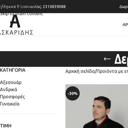
Skip to navigation
ηλέφωνο Επικοινωνίας: 2310839088
Δωρε
Skip to main content
ΑΡ
Δε
ΚΑΤΗΓΟΡΙΑ
Αρχική σελίδα
Προϊόντα με ε
Αξεσουάρ
Ανδρικά
-30%
Προσφορές
Γυναικεία
ΤΙΜΗ