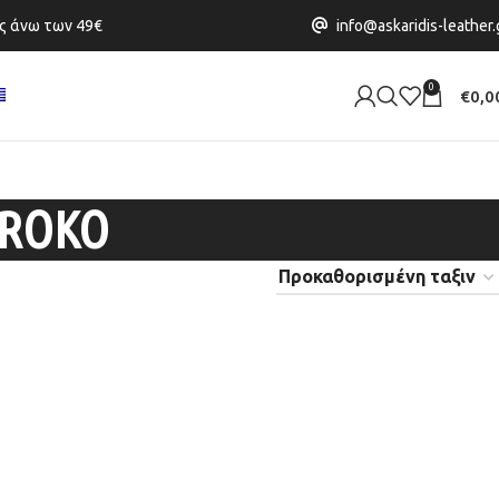
info@askaridis-leather.
ς άνω των 49€
0
€
0,0
 ROKO