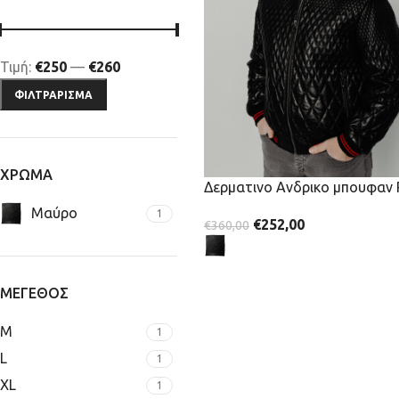
Τιμή:
€250
—
€260
ΦΙΛΤΡΆΡΙΣΜΑ
ΧΡΩΜΑ
Δερματινο Ανδρικο μπουφαν
Μαύρο
1
€
252,00
€
360,00
Επιλογή
ΜΕΓΕΘΟΣ
M
1
L
1
XL
1